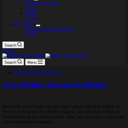
Random Thoughts
Games
Books
Foodie
SK Corner
Denník smutného bloggera
Foodie
Search
ARPO
Search
Menu
Denník smutného bloggera
Je to oficiálne: Sme národ sedliakov
Sme tesne po voľbách a tie nám opäť ukázali niekoľko našich čŕt.
Prvou z nich je, tak ako píšem v nadpise, sme národom sedliakov.
Nedokážeme sa ako národ pozerať ďalej ako za koniec svojho nosa
a naše individuálne starosti a…