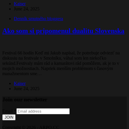
Kaiser
June 24, 2025
Denník smutného bloggera
Ako som si pripomenul dualitu Slovenska
Festival 66 hodín​ Keď mi Jakub napísal, že potrebuje odviezť na
diskusiu na festivale v Smolníku, váhal som len niekoľko
sekúnd.Festivaly mám rád a kamarátovi rád pomôžem, ak je to v
mojich možnostiach. Napriek menším problémom s časovým
manažmentom sme…
Kaiser
June 24, 2025
Join our newsletter
Email
*
JOIN
Copyright © 2026 - ARPO.CC