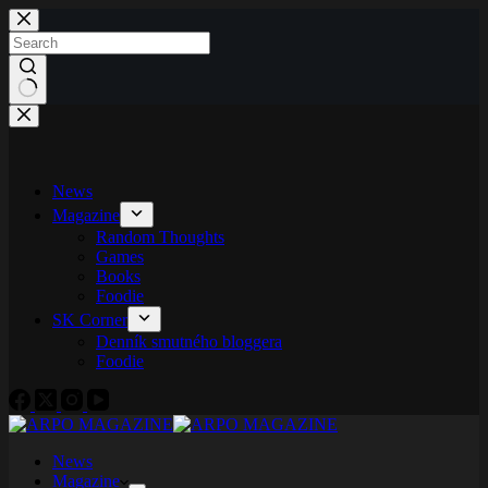
Skip
to
content
No
results
News
Magazine
Random Thoughts
Games
Books
Foodie
SK Corner
Denník smutného bloggera
Foodie
News
Magazine