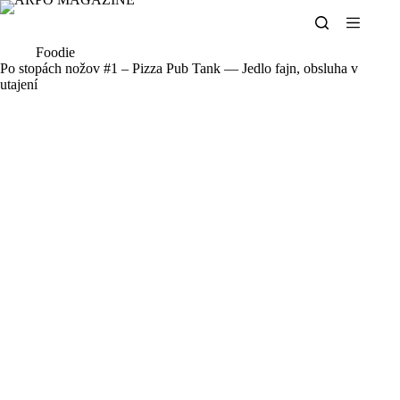
Skip
to
content
Foodie
Po stopách nožov #1 – Pizza Pub Tank — Jedlo fajn, obsluha v
utajení