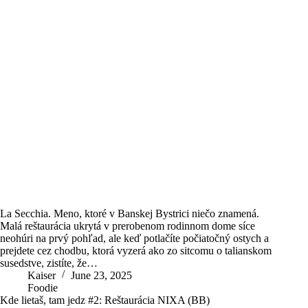
La Secchia. Meno, ktoré v Banskej Bystrici niečo znamená.
Malá reštaurácia ukrytá v prerobenom rodinnom dome síce
neohúri na prvý pohľad, ale keď potlačíte počiatočný ostych a
prejdete cez chodbu, ktorá vyzerá ako zo sitcomu o talianskom
susedstve, zistíte, že…
Kaiser
June 23, 2025
Foodie
Kde lietaš, tam jedz #2: Reštaurácia NIXA (BB)