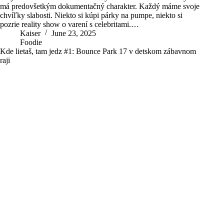
má predovšetkým dokumentačný charakter. Každý máme svoje
chvíľky slabosti. Niekto si kúpi párky na pumpe, niekto si
pozrie reality show o varení s celebritami.…
Kaiser
June 23, 2025
Foodie
Kde lietaš, tam jedz #1: Bounce Park 17 v detskom zábavnom
raji