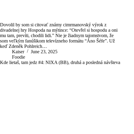
Dovolil by som si citovať známy cimrmanovský výrok z
divadelnej hry Hospoda na mýtince: “Otevřel si hospodu a oni
mu tam, prevíti, chodili lidi.” Nie je žiadnym tajomstvom, že
som veľkým fanúšikom televízneho formátu “Áno Šéfe”. Už
keď Zdeněk Pohlreich…
Kaiser
June 23, 2025
Foodie
Kde lietaš, tam jedz #4: NIXA (BB), druhá a posledná návšteva