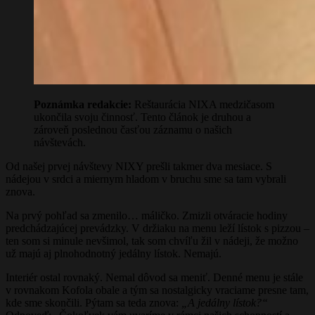
Poznámka redakcie:
Reštaurácia NIXA medzičasom
ukončila svoju činnosť. Tento článok je druhou a
zároveň poslednou časťou záznamu o našich
návštevách.
Od našej prvej návštevy NIXY prešli takmer dva mesiace. S
nádejou v srdci a miernym hladom v bruchu sme sa tam vybrali
znova.
Na prvý pohľad sa zmenilo… máličko. Zmizli otváracie hodiny
predchádzajúcej prevádzky. V držiaku na menu leží lístok s pizzou –
ten som si minule nevšimol, tak som chvíľu žil v nádeji, že možno
už majú aj plnohodnotný jedálny lístok. Nemajú.
Interiér ostal rovnaký. Nemal dôvod sa meniť. Denné menu je stále
v rovnakom Kofola obale a tým sa nostalgicky vraciame presne tam,
kde sme skončili. Pýtam sa teda znova:
„A jedálny lístok?“