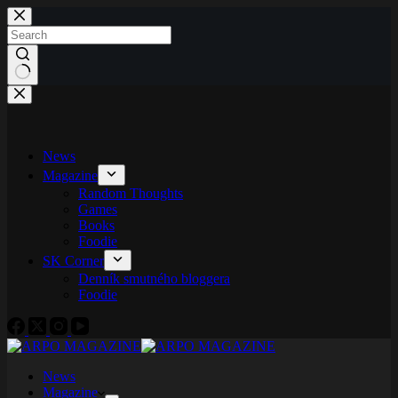
Skip
to
content
No
results
News
Magazine
Random Thoughts
Games
Books
Foodie
SK Corner
Denník smutného bloggera
Foodie
News
Magazine