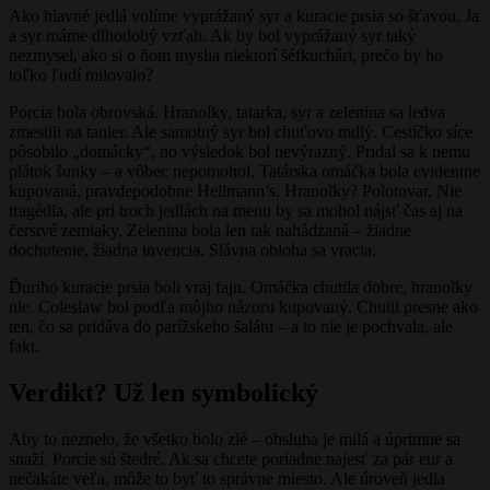
Ako hlavné jedlá volíme vyprážaný syr a kuracie prsia so šťavou. Ja
a syr máme dlhodobý vzťah. Ak by bol vyprážaný syr taký
nezmysel, ako si o ňom myslia niektorí šéfkuchári, prečo by ho
toľko ľudí milovalo?
Porcia bola obrovská. Hranolky, tatarka, syr a zelenina sa ledva
zmestili na tanier. Ale samotný syr bol chuťovo mdlý. Cestíčko síce
pôsobilo „domácky“, no výsledok bol nevýrazný. Pridal sa k nemu
plátok šunky – a vôbec nepomohol. Tatárska omáčka bola evidentne
kupovaná, pravdepodobne Hellmann’s. Hranolky? Polotovar. Nie
tragédia, ale pri troch jedlách na menu by sa mohol nájsť čas aj na
čerstvé zemiaky. Zelenina bola len tak nahádzaná – žiadne
dochutenie, žiadna invencia. Slávna obloha sa vracia.
Ďuriho kuracie prsia boli vraj fajn. Omáčka chutila dobre, hranolky
nie. Coleslaw bol podľa môjho názoru kupovaný. Chutil presne ako
ten, čo sa pridáva do parížskeho šalátu – a to nie je pochvala, ale
fakt.
Verdikt? Už len symbolický
Aby to neznelo, že všetko bolo zlé – obsluha je milá a úprimne sa
snaží. Porcie sú štedré. Ak sa chcete poriadne najesť za pár eur a
nečakáte veľa, môže to byť to správne miesto. Ale úroveň jedla