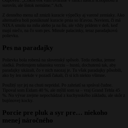
Odpoveď: „Čokoľvek vám uvaríme v rámci našich schopností a
surovín, ale lístok nemáme.“ Ach.
Z denného menu už zmizli kuracie výpečky aj varené zemiaky. Ako
alternatíva boli ponúknuté kuracie prsia so šťavou. Neviem, či má
NIXA smolu na mňa alebo ja na ňu, ale vždy prídem v deň, keď
majú niečo, na čo som pes. Minule palacinky, teraz paradajkovú
polievku.
Pes na paradajky
Polievka bola robená na slovenský spôsob. Teda riedka, jemne
sladká. Preferujem taliansku verziu – hustú, dochutenú tak, aby
paradajky ukázali, čo v nich naozaj je. Tu však paradajky pôsobili,
ako by len niekde v pozadí čakali, či si ich niekto všimne.
Použitý syr jej na chuti nepridal. Po zahriatí sa správal čudne.
Tipoval som Eidam 40 %, ale mýlil som sa – vraj Grand Tehla 45
%. No vývar zrejme nepochádzal z kuchynského základu, ale skôr z
bujónovej kocky.
Porcie pre pluk a syr pre… niekoho
menej náročného