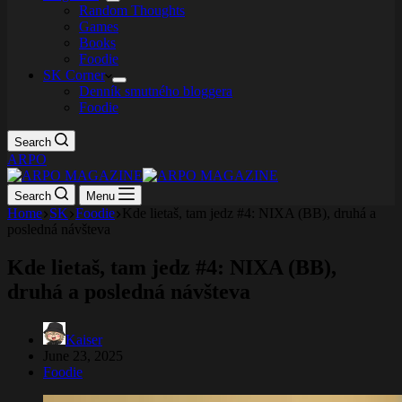
Random Thoughts
Games
Books
Foodie
SK Corner
Denník smutného bloggera
Foodie
Search
ARPO
Search
Menu
Home
SK
Foodie
Kde lietaš, tam jedz #4: NIXA (BB), druhá a
posledná návšteva
Kde lietaš, tam jedz #4: NIXA (BB),
druhá a posledná návšteva
Kaiser
June 23, 2025
Foodie