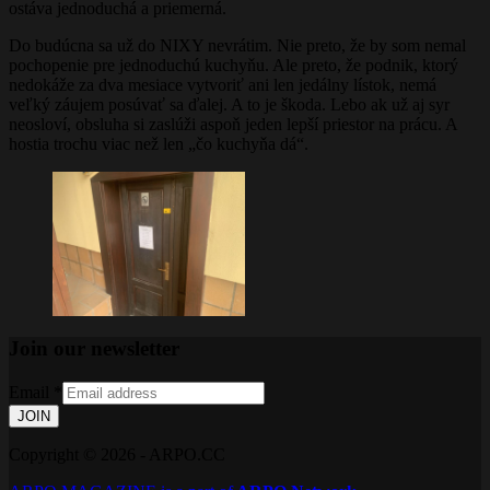
ostáva jednoduchá a priemerná.
Do budúcna sa už do NIXY nevrátim. Nie preto, že by som nemal
pochopenie pre jednoduchú kuchyňu. Ale preto, že podnik, ktorý
nedokáže za dva mesiace vytvoriť ani len jedálny lístok, nemá
veľký záujem posúvať sa ďalej. A to je škoda. Lebo ak už aj syr
neosloví, obsluha si zaslúži aspoň jeden lepší priestor na prácu. A
hostia trochu viac než len „čo kuchyňa dá“.
Join our newsletter
Email
*
JOIN
Copyright © 2026 - ARPO.CC